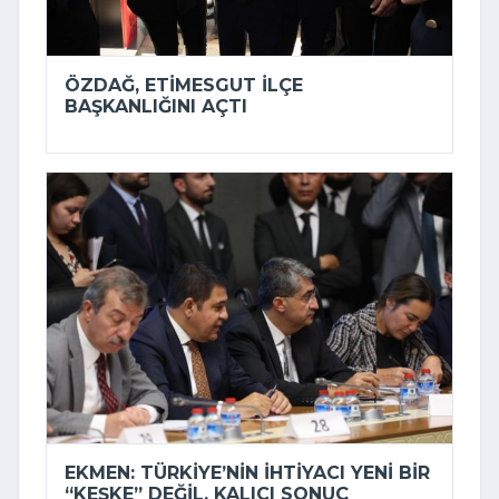
ÖZDAĞ, ETIMESGUT İLÇE
BAŞKANLIĞINI AÇTI
EKMEN: TÜRKIYE’NIN IHTIYACI YENI BIR
“KEŞKE” DEĞIL, KALICI SONUÇ