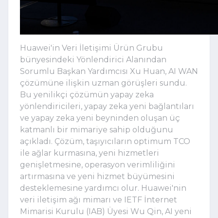
Huawei'in Veri İletişimi Ürün Grubu
bünyesindeki Yönlendirici Alanından
Sorumlu Başkan Yardımcısı Xu Huan, AI WAN
çözümüne ilişkin uzman görüşleri sundu.
Bu yenilikçi çözümün yapay zeka
yönlendiricileri, yapay zeka yeni bağlantıları
ve yapay zeka yeni beyninden oluşan üç
katmanlı bir mimariye sahip olduğunu
açıkladı. Çözüm, taşıyıcıların optimum TCO
ile ağlar kurmasına, yeni hizmetleri
genişletmesine, operasyon verimliliğini
artırmasına ve yeni hizmet büyümesini
desteklemesine yardımcı olur. Huawei'nin
veri iletişim ağı mimarı ve IETF İnternet
Mimarisi Kurulu (IAB) Üyesi Wu Qin, AI yeni