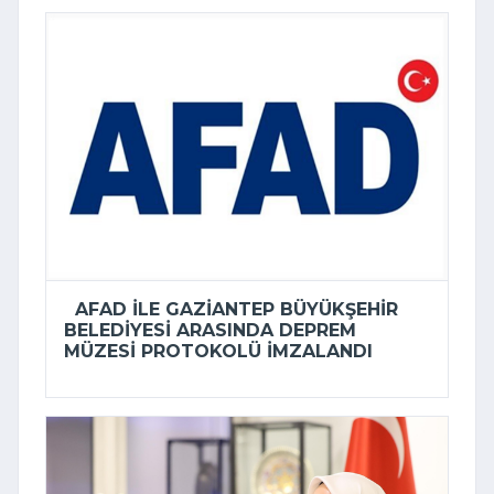
AFAD ILE GAZIANTEP BÜYÜKŞEHIR
BELEDIYESI ARASINDA DEPREM
MÜZESI PROTOKOLÜ IMZALANDI