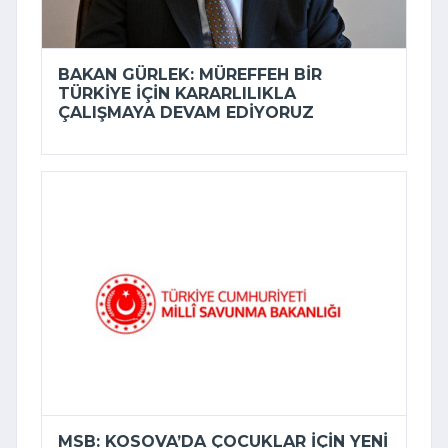
BAKAN GÜRLEK: MÜREFFEH BIR
TÜRKIYE IÇIN KARARLILIKLA
ÇALIŞMAYA DEVAM EDIYORUZ
MSB: KOSOVA’DA ÇOCUKLAR IÇIN YENI