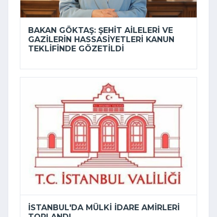
BAKAN GÖKTAŞ: ŞEHIT AILELERI VE
GAZILERIN HASSASIYETLERI KANUN
TEKLIFINDE GÖZETILDI
İSTANBUL'DA MÜLKI IDARE AMIRLERI
TOPLANDI