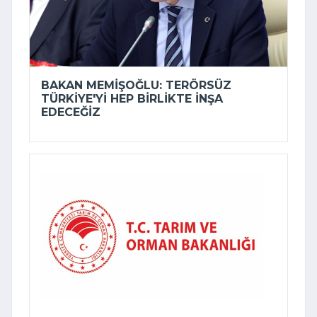
BAKAN MEMIŞOĞLU: TERÖRSÜZ
TÜRKIYE'YI HEP BIRLIKTE INŞA
EDECEĞIZ