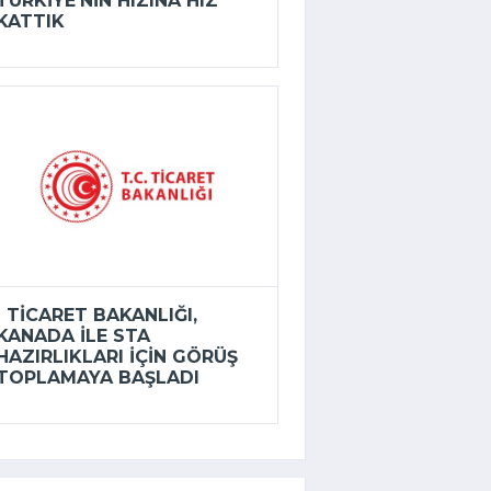
TÜRKIYE’NIN HIZINA HIZ
KATTIK
TICARET BAKANLIĞI,
KANADA ILE STA
HAZIRLIKLARI IÇIN GÖRÜŞ
TOPLAMAYA BAŞLADI