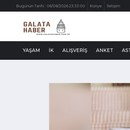
Bugünün Tarihi : 06/08/2026 23:33:00
Künye
İletişim
YAŞAM
İK
ALIŞVERIŞ
ANKET
AS