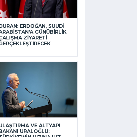
DURAN: ERDOĞAN, SUUDI
ARABISTAN’A GÜNÜBIRLIK
ÇALIŞMA ZIYARETI
GERÇEKLEŞTIRECEK
ULAŞTIRMA VE ALTYAPI
BAKANI URALOĞLU: