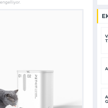
engelliyor.
E
V
T
A
A
G