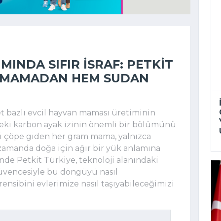
MINDA SIFIR İSRAF: PETKIT
 MAMADAN HEM SUDAN
 et bazlı evcil hayvan maması üretiminin
deki karbon ayak izinin önemli bir bölümünü
i çöpe giden her gram mama, yalnızca
 zamanda doğa için ağır bir yük anlamına
de Petkit Türkiye, teknoloji alanındaki
üvencesiyle bu döngüyü nasıl
 prensibini evlerimize nasıl taşıyabileceğimizi