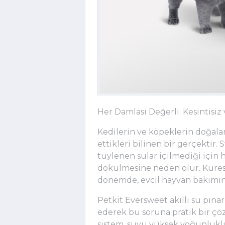
Her Damlası Değerli: Kesintisi
Kedilerin ve köpeklerin doğala
ettikleri bilinen bir gerçektir.
tüylenen sular içilmediği için 
dökülmesine neden olur. Küres
dönemde, evcil hayvan bakımında
Petkit Eversweet akıllı su pına
ederek bu soruna pratik bir çö
sistem, suyu yüksek yoğunluklu