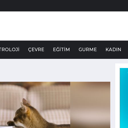
TROLOJI
ÇEVRE
EĞITIM
GURME
KADIN