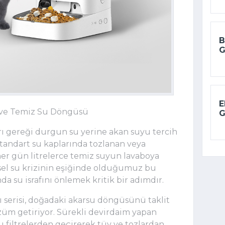
B
G
E
z ve Temiz Su Döngüsü
G
rı gereği durgun su yerine akan suyu tercih
 Standart su kaplarında tozlanan veya
her gün litrelerce temiz suyun lavaboya
el su krizinin eşiğinde olduğumuz bu
 su israfını önlemek kritik bir adımdır.
rı serisi, doğadaki akarsu döngüsünü taklit
züm getiriyor. Sürekli devirdaim yapan
 filtrelerden geçirerek tüy ve tozlardan