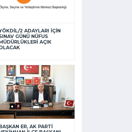
YÖKDİL/2 ADAYLARI IÇIN
SINAV GÜNÜ NÜFUS
MÜDÜRLÜKLERI AÇIK
OLACAK
BAŞKAN ER, AK PARTI