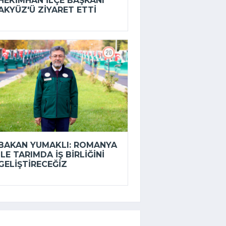
HEKIMHAN İLÇE BAŞKANI
AKYÜZ'Ü ZIYARET ETTI
BAKAN YUMAKLI: ROMANYA
ILE TARIMDA IŞ BIRLIĞINI
GELIŞTIRECEĞIZ