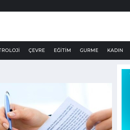
TROLOJI
ÇEVRE
EĞITIM
GURME
KADIN