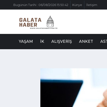
Bugünün Tarihi : 06/08/2026 15:50:42
Künye
İletişim
YAŞAM
İK
ALIŞVERIŞ
ANKET
AS