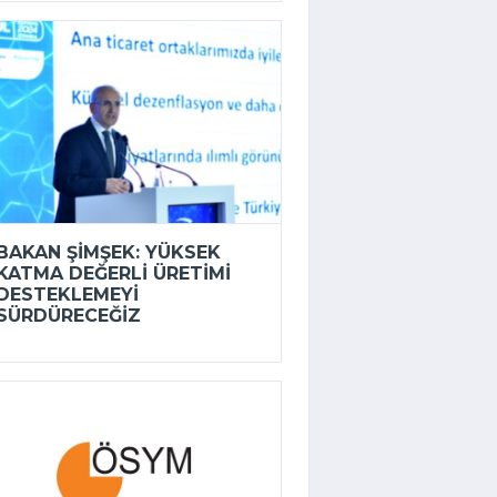
BAKAN ŞIMŞEK: YÜKSEK
KATMA DEĞERLI ÜRETIMI
DESTEKLEMEYI
SÜRDÜRECEĞIZ