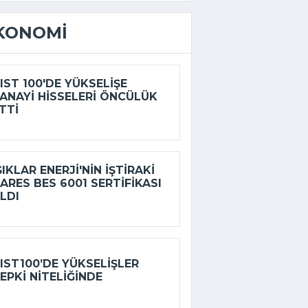
KONOMI
IST 100'DE YÜKSELIŞE
ANAYI HISSELERI ÖNCÜLÜK
TTI
ŞIKLAR ENERJI'NIN IŞTIRAKI
ARES BES 6001 SERTIFIKASI
LDI
IST100’DE YÜKSELIŞLER
EPKI NITELIĞINDE