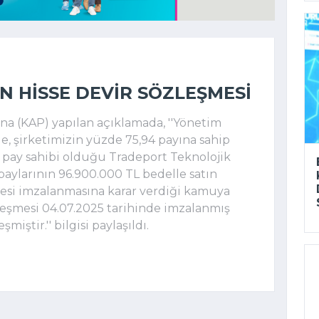
N HISSE DEVIR SÖZLEŞMESI
 (KAP) yapılan açıklamada, ''Yönetim
e, şirketimizin yüzde 75,94 payına sahip
 pay sahibi olduğu Tradeport Teknolojik
 paylarının 96.900.000 TL bedelle satın
şmesi imzalanmasına karar verdiği kamuya
leşmesi 04.07.2025 tarihinde imzalanmış
miştir.'' bilgisi paylaşıldı.