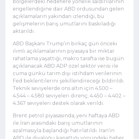
bölgelerdeki hedeflere yönelik saldırılarının
engellendiğine dair ABD ordusundan gelen
açıklamaların yakından izlendiği, bu
gelişmelerin barış umutlarını baskıladığı
aktarıldı.
ABD Başkanı Trump’ın birkaç gün önceki
ılımlı açıklamalarının piyasaya bir miktar
rahatlama yaşattığı, makro tarafta ise bugün
açıklanacak ABD ADP özel sektör verisi ile
cuma günkü tarım dışı istihdam verilerinin
Fed beklentilerini şekillendireceği bildirildi.
Teknik seviyelerde ons altın için 4.500 –
4.544 – 4.580 seviyeleri direnç; 4.450 – 4.402 –
4.367 seviyeleri destek olarak verildi.
Brent petrol piyasasında, yeni haftaya ABD
ile İran arasındaki barış umutlarının
azalmasıyla başlandığı hatırlatıldı. İran’ın
ABD ile diyaloğu kapattığı yönündeki haber