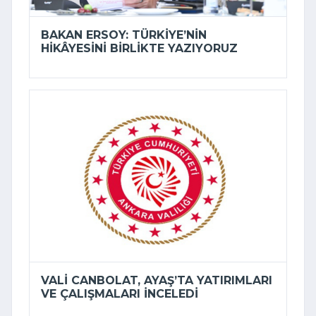
BAKAN ERSOY: TÜRKIYE’NIN
HIKÂYESINI BIRLIKTE YAZIYORUZ
VALI CANBOLAT, AYAŞ’TA YATIRIMLARI
VE ÇALIŞMALARI INCELEDI