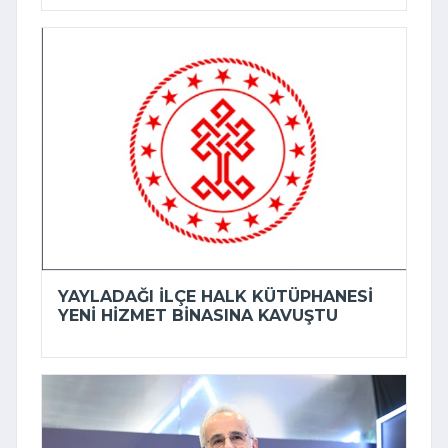
YAYLADAĞI İLÇE HALK KÜTÜPHANESI
YENI HIZMET BINASINA KAVUŞTU