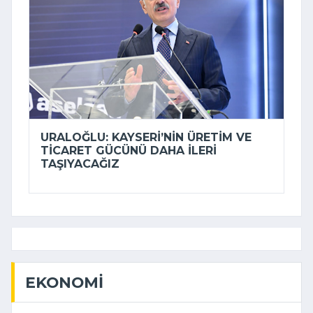
URALOĞLU: KAYSERI’NIN ÜRETIM VE
TICARET GÜCÜNÜ DAHA ILERI
TAŞIYACAĞIZ
EKONOMI