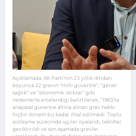
Açıklamada, AK Parti'nin 23 yıllık iktidarı
boyunca 22 grevin ''milli güvenlik'', ''genel
sağlık'' ve ''ekonomik istikrar'' gibi
nedenlerle ertelendiği belirtilerek, ''1963’te
anayasal güvence altına alınan grev hakkı
hiçbir dönem bu kadar ihlal edilmedi. Toplu
sözleşme sürecinde işçiler oyalandı, teklifler
geciktirildi ve son aşamada grevler