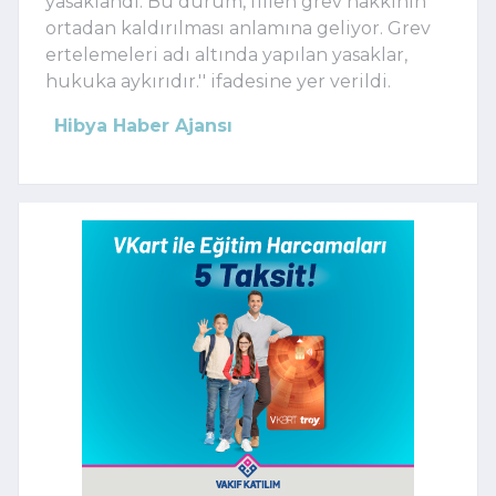
yasaklandı. Bu durum, fiilen grev hakkının
ortadan kaldırılması anlamına geliyor. Grev
ertelemeleri adı altında yapılan yasaklar,
hukuka aykırıdır.'' ifadesine yer verildi.
Hibya Haber Ajansı