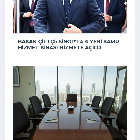
BAKAN ÇIFTÇI: SINOP'TA 6 YENI KAMU
HIZMET BINASI HIZMETE AÇILDI