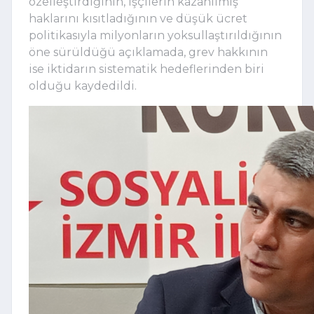
özelleştirdiğinin, işçilerin kazanılmış
haklarını kısıtladığının ve düşük ücret
politikasıyla milyonların yoksullaştırıldığının
öne sürüldüğü açıklamada, grev hakkının
ise iktidarın sistematik hedeflerinden biri
olduğu kaydedildi.