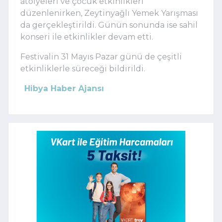
atölyeleri ve çocuk etkinlikleri
düzenlenirken, Zeytinyağlı Yemek Yarışması
da gerçekleştirildi. Günün sonunda ise sahil
konseri ile etkinlikler devam etti.
Festivalin 31 Mayıs Pazar günü de çeşitli
etkinliklerle süreceği bildirildi.
Hibya Haber Ajansı