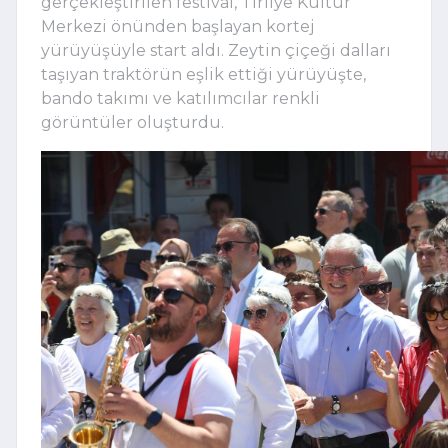
gerçekleştirilen festival, Tirilye Kültür
Merkezi önünden başlayan kortej
yürüyüşüyle start aldı. Zeytin çiçeği dalları
taşıyan traktörün eşlik ettiği yürüyüşte,
bando takımı ve katılımcılar renkli
görüntüler oluşturdu.