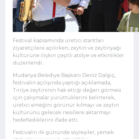
Festival kapsamında üretici stantları
ziyaretçilere açılırken, zeytin ve zeytinyağı
kültürüne ilişkin çeşitli atölye ve etkinlikler
düzenlendi.
Mudanya Belediye Başkanı Deniz Dalgıç,
festivalin açılışında yaptığı açıklamada,
Tirilye zeytininin hak ettiği değeri görmesi
için çalışmalar yürüttüklerini belirterek,
üretici emeğini görünür kılmayı ve zeytin
kültürünü gelecek nesillere aktarmayı
hedeflediklerini ifade etti.
Festivalin ilk gününde söyleşiler, yemek