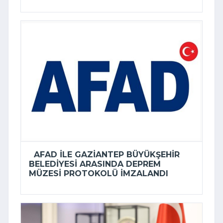
AFAD ILE GAZIANTEP BÜYÜKŞEHIR
BELEDIYESI ARASINDA DEPREM
MÜZESI PROTOKOLÜ IMZALANDI