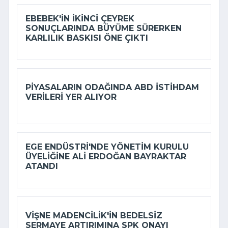
EBEBEK'IN IKINCI ÇEYREK
SONUÇLARINDA BÜYÜME SÜRERKEN
KARLILIK BASKISI ÖNE ÇIKTI
PIYASALARIN ODAĞINDA ABD ISTIHDAM
VERILERI YER ALIYOR
EGE ENDÜSTRI'NDE YÖNETIM KURULU
ÜYELIĞINE ALI ERDOĞAN BAYRAKTAR
ATANDI
VIŞNE MADENCILIK'IN BEDELSIZ
SERMAYE ARTIRIMINA SPK ONAYI