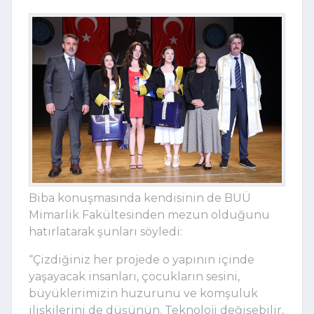
Biba konuşmasında kendisinin de BUÜ
Mimarlik Fakültesinden mezun olduğunu
hatırlatarak şunları söyledi:
“Çizdiğiniz her projede o yapının içinde
yaşayacak insanları, çocukların sesini,
büyüklerimizin huzurunu ve komşuluk
ilişkilerini de düşünün. Teknoloji değişebilir,