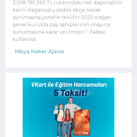
3.508.781.393 TL tutarındaki net dağıtılabilir
karın olağanüstü yedek akçe olarak
ayrılmasına yönelik teklifin 2025 olağan
genel kurulda pay sahiplerinin onayına
sunulmasına karar verilmiştir.'' ifadesi
kullanıldı.
Hibya Haber Ajansı