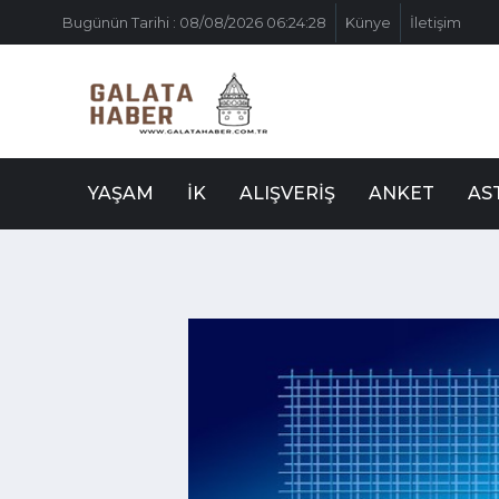
Bugünün Tarihi : 08/08/2026 06:24:28
Künye
İletişim
YAŞAM
İK
ALIŞVERIŞ
ANKET
AS