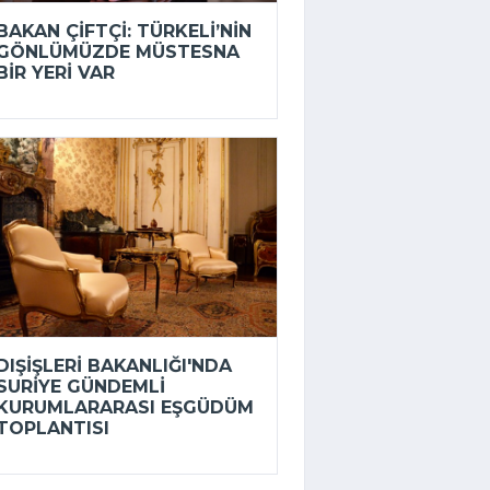
BAKAN ÇIFTÇI: TÜRKELI’NIN
GÖNLÜMÜZDE MÜSTESNA
BIR YERI VAR
DIŞIŞLERI BAKANLIĞI'NDA
SURIYE GÜNDEMLI
KURUMLARARASI EŞGÜDÜM
TOPLANTISI