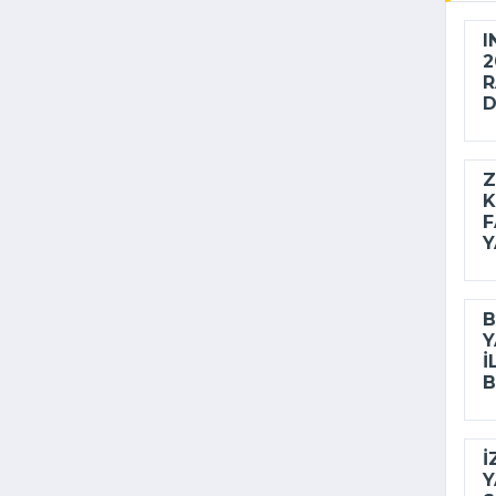
I
2
R
D
Z
K
F
Y
B
Y
I
B
İ
Y