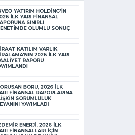
NVEO YATIRIM HOLDING'IN
026 ILK YARI FINANSAL
APORUNA SINIRLI
ENETIMDE OLUMLU SONUÇ
IRAAT KATILIM VARLIK
IRALAMA'NIN 2026 ILK YARI
AALIYET RAPORU
AYIMLANDI
ORUSAN BORU, 2026 ILK
ARI FINANSAL RAPORLARINA
LIŞKIN SORUMLULUK
EYANINI YAYIMLADI
ZDEMİR ENERJI, 2026 ILK
ARI FINANSALLARI IÇIN