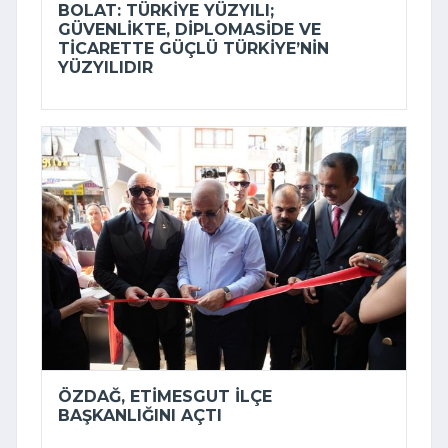
BOLAT: TÜRKIYE YÜZYILI;
GÜVENLIKTE, DIPLOMASIDE VE
TICARETTE GÜÇLÜ TÜRKIYE’NIN
YÜZYILIDIR
ÖZDAĞ, ETIMESGUT İLÇE
BAŞKANLIĞINI AÇTI