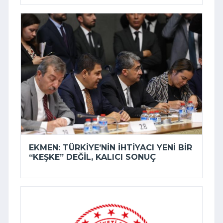
EKMEN: TÜRKIYE’NIN IHTIYACI YENI BIR
“KEŞKE” DEĞIL, KALICI SONUÇ